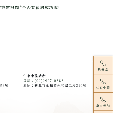
來電訊問*是否有預約成功喔!
泉安堂
仁聿中醫診所
電話：(02)2927-0888
頭3號
地址：新北市永和區永和路二段210號
仁心中醫
卓家老舖