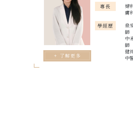
婦
專長
膚
泉
學經歷
師
中
師
健
了解更多
中