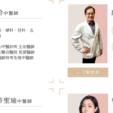
玲
中醫師
科、婦科、兒科、五
科
心中醫診所 主治醫師
立聯合醫院 見習醫師
醫師特考及格中醫師
了解更多
許聖瑜
中醫師