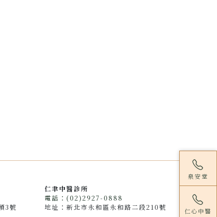
泉安堂
仁聿中醫診所
電話：(02)2927-0888
頭3號
地址：新北市永和區永和路二段210號
仁心中醫