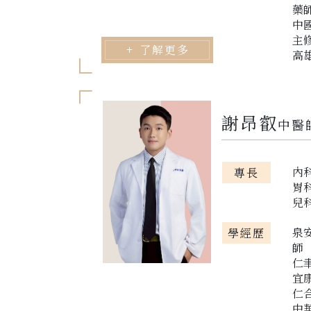
藥
中
主
了解更多
高
謝昂叡
中醫
內
專長
胃
兒
泉
學經歷
師
仁
宜
仁
中