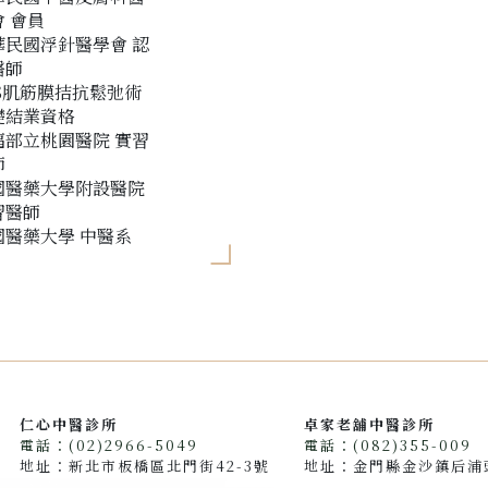
 會員
華民國浮針醫學會 認
醫師
CS肌筋膜拮抗鬆弛術
礎結業資格
福部立桃園醫院 實習
師
國醫藥大學附設醫院
習醫師
國醫藥大學 中醫系
仁心中醫診所
卓家老舖中醫診所
電話：(02)2966-5049
電話：(082)355-009
地址：新北市板橋區北門街42-3號
地址：金門縣金沙鎮后浦