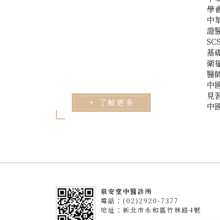
學會
中
證
S
基
衛
醫
中
見
了解更多
中
泉安堂中醫診所
電話：(02)2920-7377
地址：新北市永和區竹林路4號