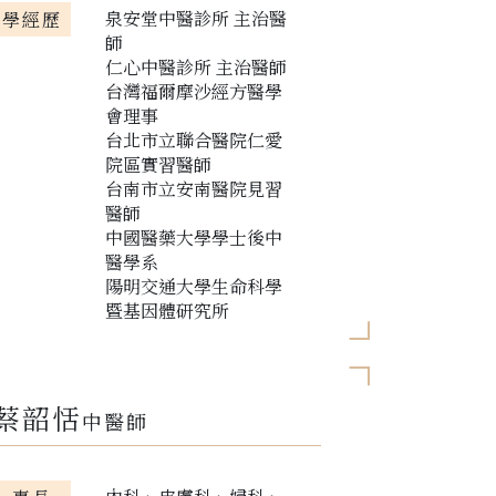
泉安堂中醫診所 主治醫
學經歷
師
仁心中醫診所 主治醫師
台灣福爾摩沙經方醫學
會理事
台北市立聯合醫院仁愛
院區實習醫師
台南市立安南醫院見習
醫師
中國醫藥大學學士後中
醫學系
陽明交通大學生命科學
暨基因體研究所
蔡韶恬
中醫師