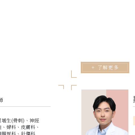
了解更多
師
質增生(骨刺)、神經
迫、婦科、皮膚科、
膽腸胃科、針傷科