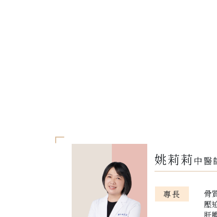
姚莉莉
中醫
骨
專長
壓
肝