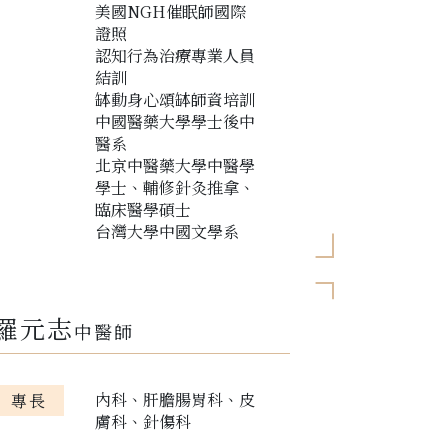
美國NGH催眠師國際
證照
認知行為治療專業人員
結訓
缽動身心頌缽師資培訓
中國醫藥大學學士後中
醫系
北京中醫藥大學中醫學
學士、輔修針灸推拿、
臨床醫學碩士
台灣大學中國文學系
羅元志
中醫師
內科、肝膽腸胃科、皮
專長
膚科、針傷科