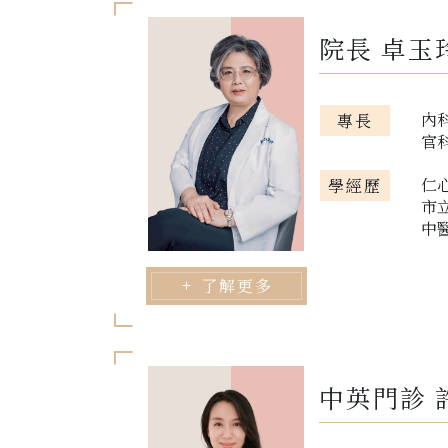
院長 卓玉
內
專長
官
仁
學經歷
市
中
了解更多
中英門診 