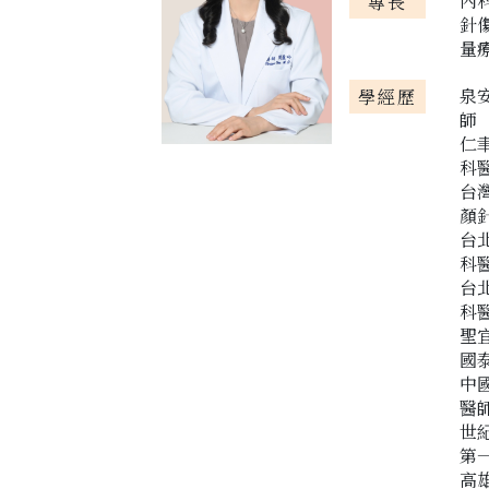
內
專長
針
量
泉
學經歷
師
仁
科
台
顏
台
科
台
科
聖
國
中
醫
世
第
高