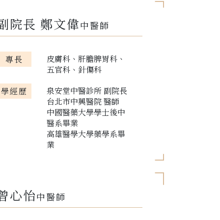
副院長 鄭文偉
中醫師
皮膚科、肝膽脾胃科、
專長
五官科、針傷科
泉安堂中醫診所 副院長
學經歷
台北市中興醫院 醫師
中國醫藥大學學士後中
醫系畢業
高雄醫學大學藥學系畢
業
曾心怡
中醫師