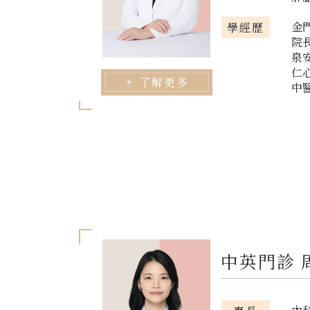
金
學經歷
院
泉
仁
了解更多
中
中英門診 