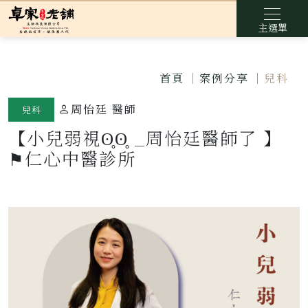
主選單
首頁
案例分享
兒科
周怡廷 醫師
兒科
【小兒弱視ʘ̥ʘ̥ _周怡廷醫師了 】
⚑仁心中醫診所