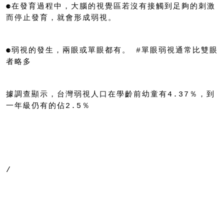
⚈在發育過程中，大腦的視覺區若沒有接觸到足夠的刺激
而停止發育，就會形成弱視。
⚈弱視的發生，兩眼或單眼都有。 #單眼弱視通常比雙眼
者略多
據調查顯示，台灣弱視人口在學齡前幼童有4.37％，到
一年級仍有的佔2.5％
/