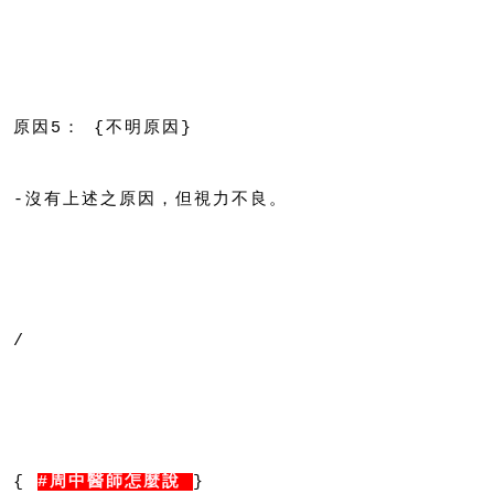
原因5： {不明原因}
-沒有上述之原因，但視力不良。
/
{ 
#周中醫師怎麼說
}