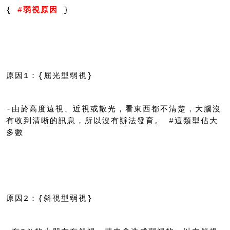
{ 
#弱視原因
 }
原因1：{屈光型弱視}
-由於高度遠視、近視或散光，看東西都不清楚，大腦沒
有收到清晰的訊息，所以沒有辦法發育。 #這類型佔大
多數
原因2：{斜視型弱視}