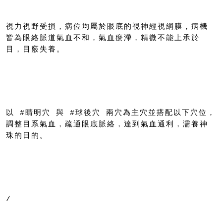
視力視野受損，病位均屬於眼底的視神經視網膜，病機
皆為眼絡脈道氣血不和，氣血瘀滯，精微不能上承於
目，目竅失養。
以 #睛明穴 與 #球後穴 兩穴為主穴並搭配以下穴位，
調整目系氣血，疏通眼底脈絡，達到氣血通利，濡養神
珠的目的。
/