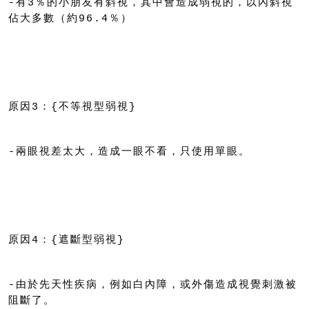
-有3％的小朋友有斜視，其中會造成弱視的，以內斜視
佔大多數（約96.4％）
原因3：{不等視型弱視}
-兩眼視差太大，造成一眼不看，只使用單眼。
原因4：{遮斷型弱視}
-由於先天性疾病，例如白內障，或外傷造成視覺刺激被
阻斷了。